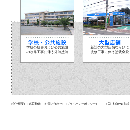
学校の校舎および公共施設
新設の大型店舗ならびに
の改修工事に伴う外装塗装
改修工事に伴う塗装全般
（C）Sohsyu Buil pa
[会社概要]
[施工事例]
[お問い合わせ]
[プライバシーポリシー]